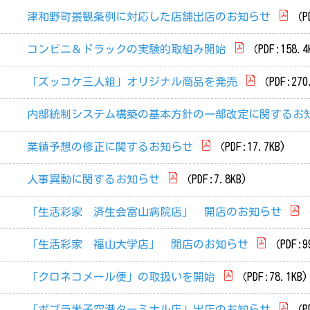
日
津和野町景観条例に対応した店舗出店のお知らせ
（PD
日
コンビニ＆ドラックの実験的取組み開始
（PDF:158.4
日
「ズッコケ三人組」オリジナル商品を発売
（PDF:270
内部統制システム構築の基本方針の一部改定に関するお
業績予想の修正に関するお知らせ
（PDF:17.7KB)
人事異動に関するお知らせ
（PDF:7.8KB)
「生活彩家 済生会富山病院店」 開店のお知らせ
（
「生活彩家 福山大学店」 開店のお知らせ
（PDF:9
「クロネコメール便」の取扱いを開始
（PDF:78.1KB)
「ポプラ米子空港ターミナル店」出店のお知らせ
（PD