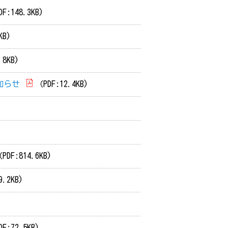
F:148.3KB)
KB)
.8KB)
知らせ
（PDF:12.4KB)
PDF:814.6KB)
9.2KB)
F:72.5KB)