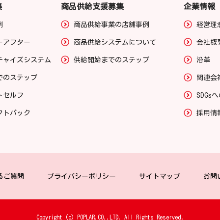
集
商品供給支援募集
企業情報
例
商品供給事業の店舗事例
経営理
ーアフター
商品供給システムについて
会社概
チャイズシステム
供給開始までのステップ
沿革
でのステップ
関連会
トセルフ
SDGs
クトパック
採用情
るご質問
プライバシーポリシー
サイトマップ
お問
Copyright (c) POPLAR.CO.,LTD. All Rights Reserved.